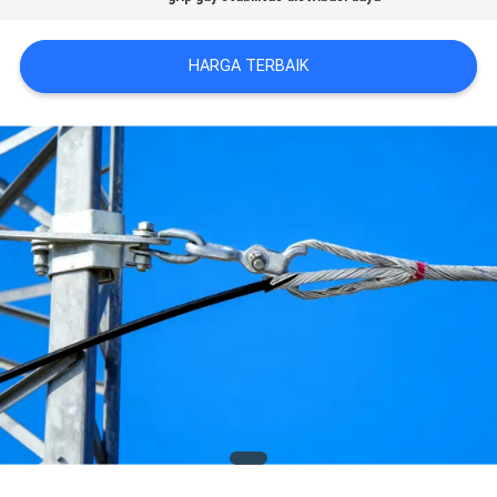
KONTROL
HARGA TERBAIK
KUALITAS
HUBUNGI
KAMI
QUOTE
REQUEST
SUATU
VR