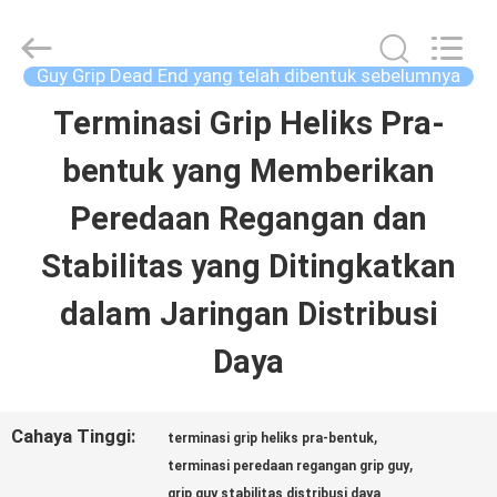
2026
Chengdu
Helical
Line
Guy Grip Dead End yang telah dibentuk sebelumnya
Products
Co.,
Terminasi Grip Heliks Pra-
RUMAH
Ltd..
All
Rights
bentuk yang Memberikan
Reserved.
PRODUK
Peredaan Regangan dan
Stabilitas yang Ditingkatkan
TENTANG
dalam Jaringan Distribusi
KITA
Daya
WISATA
Cahaya Tinggi:
,
terminasi grip heliks pra-bentuk
PABRIK
,
terminasi peredaan regangan grip guy
grip guy stabilitas distribusi daya