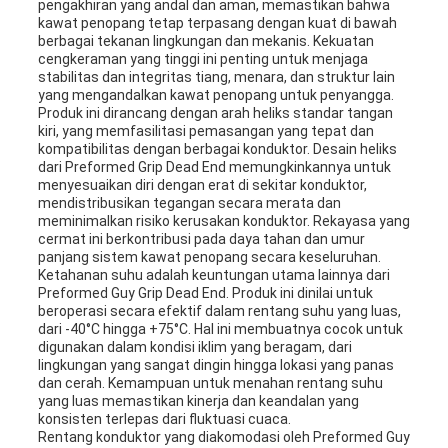
pengakhiran yang andal dan aman, memastikan bahwa
kawat penopang tetap terpasang dengan kuat di bawah
berbagai tekanan lingkungan dan mekanis. Kekuatan
cengkeraman yang tinggi ini penting untuk menjaga
stabilitas dan integritas tiang, menara, dan struktur lain
yang mengandalkan kawat penopang untuk penyangga.
Produk ini dirancang dengan arah heliks standar tangan
kiri, yang memfasilitasi pemasangan yang tepat dan
kompatibilitas dengan berbagai konduktor. Desain heliks
dari Preformed Grip Dead End memungkinkannya untuk
menyesuaikan diri dengan erat di sekitar konduktor,
mendistribusikan tegangan secara merata dan
meminimalkan risiko kerusakan konduktor. Rekayasa yang
cermat ini berkontribusi pada daya tahan dan umur
panjang sistem kawat penopang secara keseluruhan.
Ketahanan suhu adalah keuntungan utama lainnya dari
Preformed Guy Grip Dead End. Produk ini dinilai untuk
beroperasi secara efektif dalam rentang suhu yang luas,
dari -40°C hingga +75°C. Hal ini membuatnya cocok untuk
digunakan dalam kondisi iklim yang beragam, dari
lingkungan yang sangat dingin hingga lokasi yang panas
dan cerah. Kemampuan untuk menahan rentang suhu
yang luas memastikan kinerja dan keandalan yang
konsisten terlepas dari fluktuasi cuaca.
Rentang konduktor yang diakomodasi oleh Preformed Guy