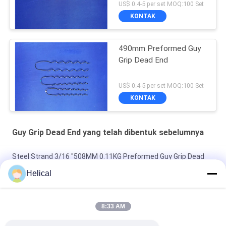
US$ 0.4-5 per set MOQ:100 Set
KONTAK
490mm Preformed Guy
Grip Dead End
US$ 0.4-5 per set MOQ:100 Set
KONTAK
Guy Grip Dead End yang telah dibentuk sebelumnya
Steel Strand 3/16 "508MM 0.11KG Preformed Guy Grip Dead
End Grips
Helical
Opgw Overhead Line Accessories 1/4 "Preformed Guy Wire
Grips
8:33 AM
Power Fittings 5/16 "Preformed Guy Grip Dead End Untuk