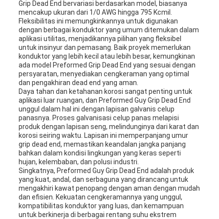
Grip Dead End bervariasi berdasarkan model, biasanya
mencakup ukuran dari 1/0 AWG hingga 795 Kcmil.
Fleksibilitas ini memungkinkannya untuk digunakan
dengan berbagai konduktor yang umum ditemukan dalam
aplikasi utilitas, menjadikannya pilihan yang fleksibel
untuk insinyur dan pemasang. Baik proyek memerlukan
konduktor yang lebih kecil atau lebih besar, kemungkinan
ada model Preformed Grip Dead End yang sesuai dengan
persyaratan, menyediakan cengkeraman yang optimal
dan pengakhiran dead end yang aman.
Daya tahan dan ketahanan korosi sangat penting untuk
aplikasi luar ruangan, dan Preformed Guy Grip Dead End
unggul dalam hal ini dengan lapisan galvanis celup
panasnya. Proses galvanisasi celup panas melapisi
produk dengan lapisan seng, melindunginya dari karat dan
korosi seiring waktu. Lapisan ini memperpanjang umur
grip dead end, memastikan keandalan jangka panjang
bahkan dalam kondisi lingkungan yang keras seperti
hujan, kelembaban, dan polusi industri.
Singkatnya, Preformed Guy Grip Dead End adalah produk
yang kuat, andal, dan serbaguna yang dirancang untuk
mengakhiri kawat penopang dengan aman dengan mudah
dan efisien. Kekuatan cengkeramannya yang unggul,
kompatibilitas konduktor yang luas, dan kemampuan
untuk berkinerja di berbagai rentang suhu ekstrem