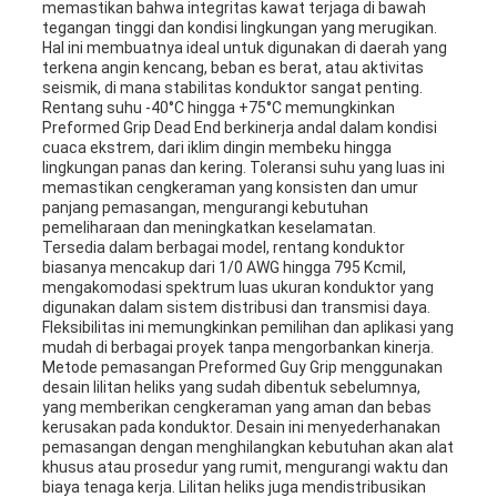
memastikan bahwa integritas kawat terjaga di bawah
tegangan tinggi dan kondisi lingkungan yang merugikan.
Hal ini membuatnya ideal untuk digunakan di daerah yang
terkena angin kencang, beban es berat, atau aktivitas
seismik, di mana stabilitas konduktor sangat penting.
Rentang suhu -40°C hingga +75°C memungkinkan
Preformed Grip Dead End berkinerja andal dalam kondisi
cuaca ekstrem, dari iklim dingin membeku hingga
lingkungan panas dan kering. Toleransi suhu yang luas ini
memastikan cengkeraman yang konsisten dan umur
panjang pemasangan, mengurangi kebutuhan
pemeliharaan dan meningkatkan keselamatan.
Tersedia dalam berbagai model, rentang konduktor
biasanya mencakup dari 1/0 AWG hingga 795 Kcmil,
mengakomodasi spektrum luas ukuran konduktor yang
digunakan dalam sistem distribusi dan transmisi daya.
Fleksibilitas ini memungkinkan pemilihan dan aplikasi yang
mudah di berbagai proyek tanpa mengorbankan kinerja.
Metode pemasangan Preformed Guy Grip menggunakan
desain lilitan heliks yang sudah dibentuk sebelumnya,
yang memberikan cengkeraman yang aman dan bebas
kerusakan pada konduktor. Desain ini menyederhanakan
pemasangan dengan menghilangkan kebutuhan akan alat
khusus atau prosedur yang rumit, mengurangi waktu dan
biaya tenaga kerja. Lilitan heliks juga mendistribusikan